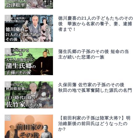
7
徳川慶喜の21人の子どもたちのその
後 華族から名家の養子、妻、逮捕
者まで！
8
蒲生氏郷の子孫のその後 短命の当
主が続いた悲運の一族
9
久保田藩 佐竹家の子孫のその後
秋田の地で孤軍奮闘した源氏の名門
10
【前田利家の子孫は陸軍大将?】明
治維新後の前田氏はどうなったの
か?