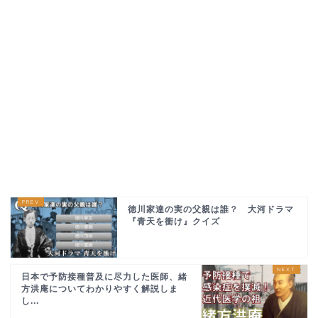
徳川家達の実の父親は誰？ 大河ドラマ
『青天を衝け』クイズ
日本で予防接種普及に尽力した医師、緒
方洪庵についてわかりやすく解説しま
し...