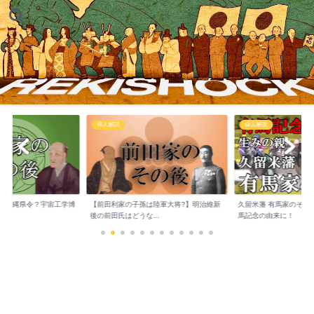
解説
偉人解説
幕末 近代
田利家の子孫は陸軍大将?】明治維新
久留米藩 有馬家のその後 競馬の祭典 有
井伊直弼死
田氏はどうな...
馬記念の由来に！
切るも子孫は