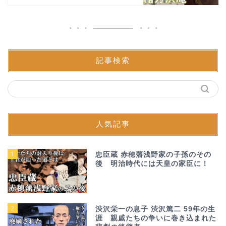
記事検索
人気記事
1
忠臣蔵 赤穂藩浅野家の子孫のその
後 明治時代には天皇の家臣に！
2
渋沢栄一の息子 渋沢篤二 59年の生
涯 親戚たちの争いに巻き込まれた