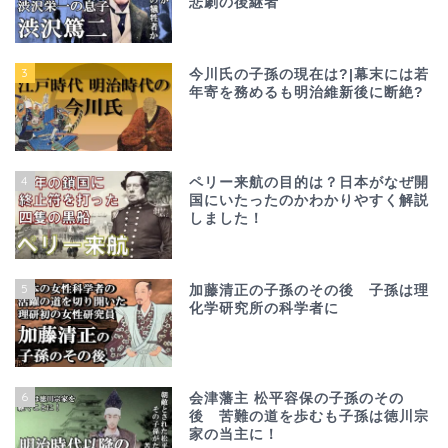
悲劇の後継者
3
今川氏の子孫の現在は?|幕末には若
年寄を務めるも明治維新後に断絶?
4
ペリー来航の目的は？日本がなぜ開
国にいたったのかわかりやすく解説
しました！
5
加藤清正の子孫のその後 子孫は理
化学研究所の科学者に
6
会津藩主 松平容保の子孫のその
後 苦難の道を歩むも子孫は徳川宗
家の当主に！