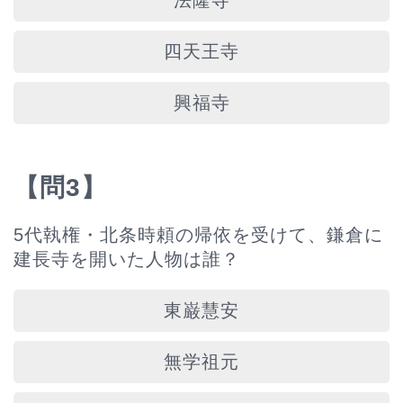
法隆寺
四天王寺
興福寺
【問3】
5代執権・北条時頼の帰依を受けて、鎌倉に
建長寺を開いた人物は誰？
東巌慧安
無学祖元