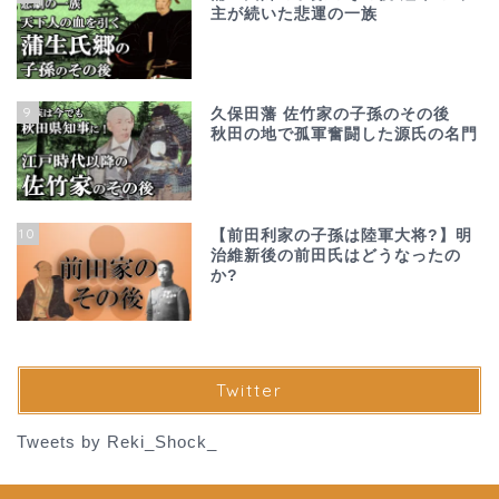
主が続いた悲運の一族
9
久保田藩 佐竹家の子孫のその後
秋田の地で孤軍奮闘した源氏の名門
10
【前田利家の子孫は陸軍大将?】明
治維新後の前田氏はどうなったの
か?
Twitter
Tweets by Reki_Shock_