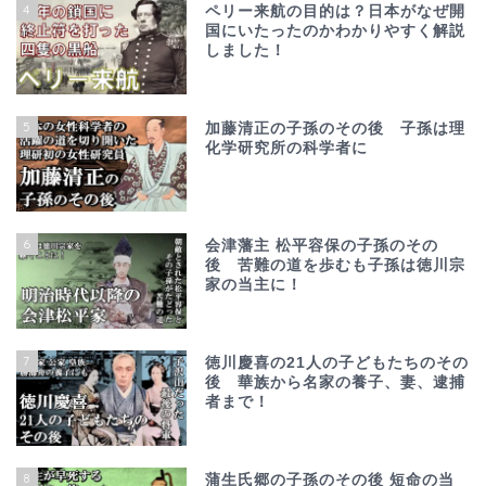
4
ペリー来航の目的は？日本がなぜ開
国にいたったのかわかりやすく解説
しました！
5
加藤清正の子孫のその後 子孫は理
化学研究所の科学者に
6
会津藩主 松平容保の子孫のその
後 苦難の道を歩むも子孫は徳川宗
家の当主に！
7
徳川慶喜の21人の子どもたちのその
後 華族から名家の養子、妻、逮捕
者まで！
8
蒲生氏郷の子孫のその後 短命の当