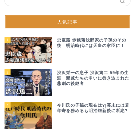
人気記事
1
忠臣蔵 赤穂藩浅野家の子孫のその
後 明治時代には天皇の家臣に！
2
渋沢栄一の息子 渋沢篤二 59年の生
涯 親戚たちの争いに巻き込まれた
悲劇の後継者
3
今川氏の子孫の現在は?|幕末には若
年寄を務めるも明治維新後に断絶?