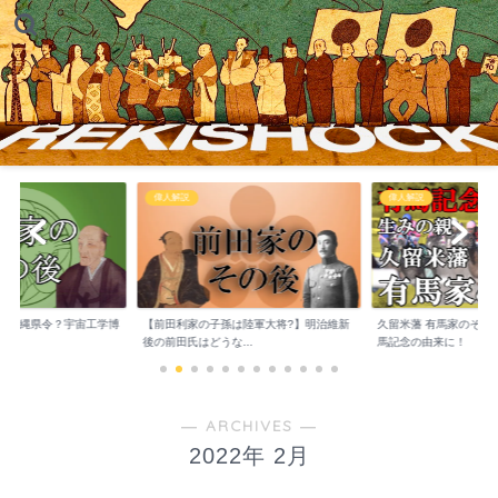
偉人解説
偉人解説
は沖縄県令？宇宙工学博
【前田利家の子孫は陸軍大将?】明治維新
久留米藩 有馬家のその
..
後の前田氏はどうな...
馬記念の由来に！
― ARCHIVES ―
2022年 2月