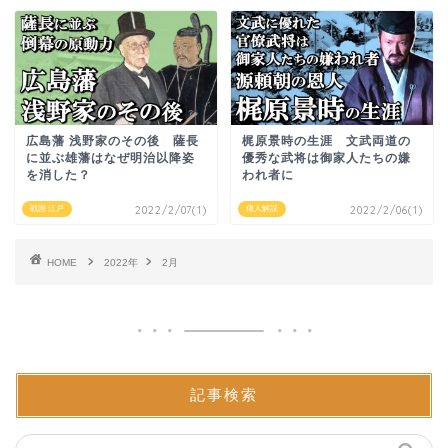
広島藩 浅野家のその後 薩長
梶原景時の生涯 文武両道の
に並ぶ雄藩はなぜ明治以降姿
優秀な武将は御家人たちの嫌
を消した？
われ者に
戦国 江戸
2022/2/07(1)
偉人解説
2022/2/06(1)
HOME
2022年
2月
記事検索