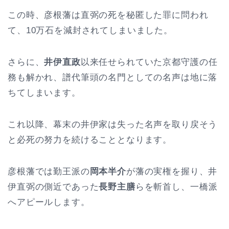
この時、彦根藩は直弼の死を秘匿した罪に問われ
て、10万石を減封されてしまいました。
さらに、
井伊直政
以来任せられていた京都守護の任
務も解かれ、譜代筆頭の名門としての名声は地に落
ちてしまいます。
これ以降、幕末の井伊家は失った名声を取り戻そう
と必死の努力を続けることとなります。
彦根藩では勤王派の
岡本半介
が藩の実権を握り、井
伊直弼の側近であった
長野主膳
らを斬首し、一橋派
へアピールします。