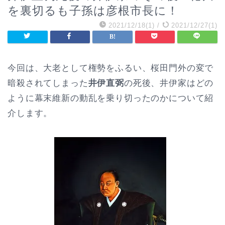
を裏切るも子孫は彦根市長に！
2021/12/18(1)
/
2021/12/27(1)
今回は、大老として権勢をふるい、桜田門外の変で
暗殺されてしまった
井伊直弼
の死後、井伊家はどの
ように幕末維新の動乱を乗り切ったのかについて紹
介します。