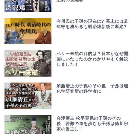
3
今川氏の子孫の現在は?|幕末には若
年寄を務めるも明治維新後に断絶?
4
ペリー来航の目的は？日本がなぜ開
国にいたったのかわかりやすく解説
しました！
5
加藤清正の子孫のその後 子孫は理
化学研究所の科学者に
6
会津藩主 松平容保の子孫のその
後 苦難の道を歩むも子孫は徳川宗
家の当主に！