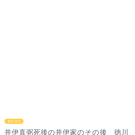
幕末 近代
井伊直弼死後の井伊家のその後 徳川