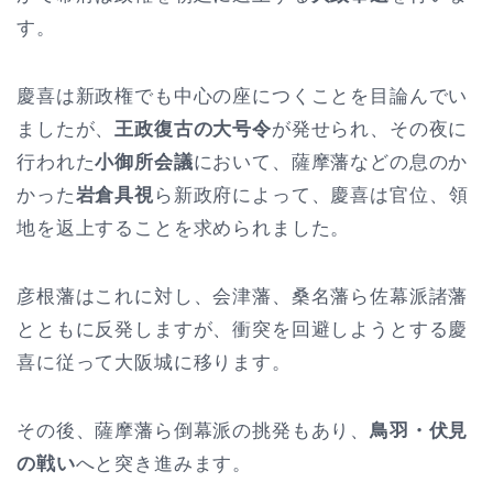
す。
慶喜は新政権でも中心の座につくことを目論んでい
ましたが、
王政復古の大号令
が発せられ、その夜に
行われた
小御所会議
において、薩摩藩などの息のか
かった
岩倉具視
ら新政府によって、慶喜は官位、領
地を返上することを求められました。
彦根藩はこれに対し、会津藩、桑名藩ら佐幕派諸藩
とともに反発しますが、衝突を回避しようとする慶
喜に従って大阪城に移ります。
その後、薩摩藩ら倒幕派の挑発もあり、
鳥羽・伏見
の戦い
へと突き進みます。