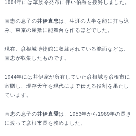
1884年には華族令発布に伴い伯爵を授爵しました。
直憲の息子の
井伊直忠
は、生涯の大半を能に打ち込
み、東京の屋敷に能舞台を作るほどでした。
現在、彦根城博物館に収蔵されている能面などは、
直忠が収集したものです。
1944年には井伊家が所有していた彦根城を彦根市に
寄贈し、現存天守を現代にまで伝える役割を果たし
ています。
直忠の息子の
井伊直愛
は、1953年から1989年の長き
に渡って彦根市長を務めました。