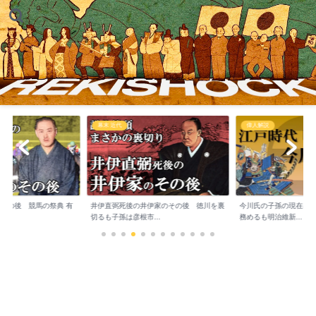
幕末 近代
偉人解説
のその後 競馬の祭典 有
井伊直弼死後の井伊家のその後 徳川を裏
今川氏の子孫の現在は?
切るも子孫は彦根市...
務めるも明治維新...