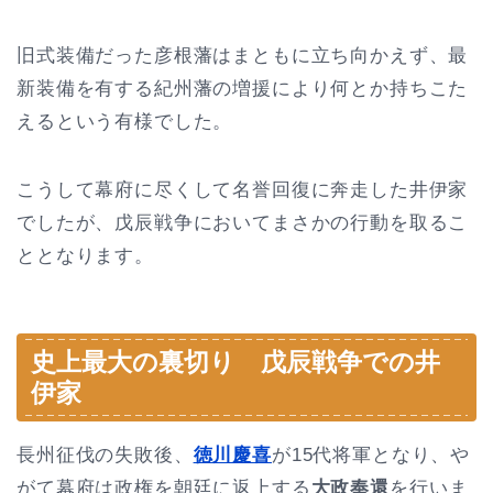
旧式装備だった彦根藩はまともに立ち向かえず、最
新装備を有する紀州藩の増援により何とか持ちこた
えるという有様でした。
こうして幕府に尽くして名誉回復に奔走した井伊家
でしたが、戊辰戦争においてまさかの行動を取るこ
ととなります。
史上最大の裏切り 戊辰戦争での井
伊家
長州征伐の失敗後、
徳川慶喜
が15代将軍となり、や
がて幕府は政権を朝廷に返上する
大政奉還
を行いま