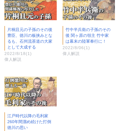
片桐且元の子孫のその後
竹中半兵衛の子孫のその
豊臣、徳川の板挟みとな
後 関ヶ原の領主 竹中家
るも、石州流茶道の大家
は幕末の陸軍奉行に！
として大成する
2022/8/06(1)
2022/8/18(1)
偉人解説
偉人解説
江戸時代以降の毛利家
260年間溜め続けた打倒
徳川の思い