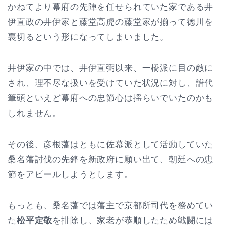
かねてより幕府の先陣を任せられていた家である井
伊直政の井伊家と藤堂高虎の藤堂家が揃って徳川を
裏切るという形になってしまいました。
井伊家の中では、井伊直弼以来、一橋派に目の敵に
され、理不尽な扱いを受けていた状況に対し、譜代
筆頭といえど幕府への忠節心は揺らいでいたのかも
しれません。
その後、彦根藩はともに佐幕派として活動していた
桑名藩討伐の先鋒を新政府に願い出て、朝廷への忠
節をアピールしようとします。
もっとも、桑名藩では藩主で京都所司代を務めてい
た
松平定敬
を排除し、家老が恭順したため戦闘には