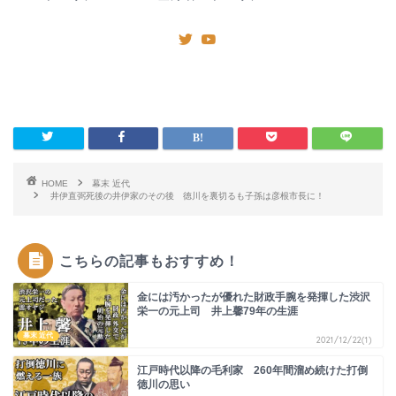
HOME
幕末 近代
井伊直弼死後の井伊家のその後 徳川を裏切るも子孫は彦根市長に！
こちらの記事もおすすめ！
金には汚かったが優れた財政手腕を発揮した渋沢
栄一の元上司 井上馨79年の生涯
幕末 近代
2021/12/22(1)
江戸時代以降の毛利家 260年間溜め続けた打倒
徳川の思い