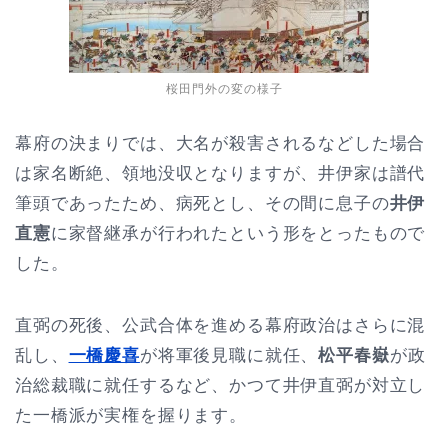
桜田門外の変の様子
幕府の決まりでは、大名が殺害されるなどした場合
は家名断絶、領地没収となりますが、井伊家は譜代
筆頭であったため、病死とし、その間に息子の
井伊
直憲
に家督継承が行われたという形をとったもので
した。
直弼の死後、公武合体を進める幕府政治はさらに混
乱し、
一橋慶喜
が将軍後見職に就任、
松平春嶽
が政
治総裁職に就任するなど、かつて井伊直弼が対立し
た一橋派が実権を握ります。