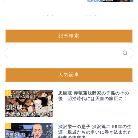
記事検索
人気記事
1
忠臣蔵 赤穂藩浅野家の子孫のその
後 明治時代には天皇の家臣に！
2
渋沢栄一の息子 渋沢篤二 59年の生
涯 親戚たちの争いに巻き込まれた
悲劇の後継者