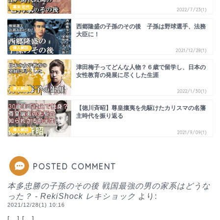
幕末 近代
2022/7/23(1)
西郷隆盛の子孫のその後 子孫は野球選手、法務
大臣に！
偉人解説
2021/12/28(1)
津田梅子ってどんな人物？６歳で留学し、日本の
女性教育の発展に尽くした生涯
偉人解説
2022/1/30(1)
【徳川斉昭】尊皇攘夷を先駆けたカリスマの名藩
主時代を振り返る
偉人解説
2021/9/09(1)
POSTED COMMENT
本多忠勝の子孫のその後 戦国最強の男の家系はどうな
った？ - RekiShock レキショック
より:
2021/12/28(1) 10:16
[…] […]