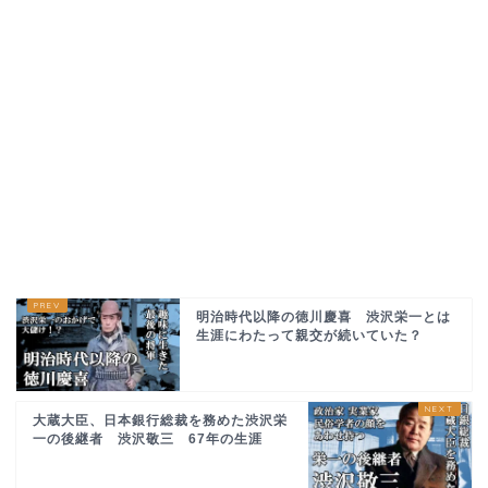
明治時代以降の徳川慶喜 渋沢栄一とは
生涯にわたって親交が続いていた？
大蔵大臣、日本銀行総裁を務めた渋沢栄
一の後継者 渋沢敬三 67年の生涯