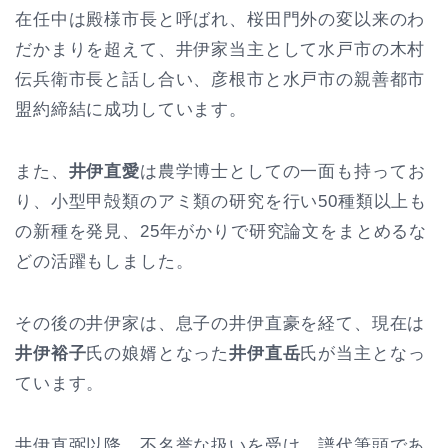
在任中は殿様市長と呼ばれ、桜田門外の変以来のわ
だかまりを超えて、井伊家当主として水戸市の木村
伝兵衛市長と話し合い、彦根市と水戸市の親善都市
盟約締結に成功しています。
また、
井伊直愛
は農学博士としての一面も持ってお
り、小型甲殻類のアミ類の研究を行い50種類以上も
の新種を発見、25年がかりで研究論文をまとめるな
どの活躍もしました。
その後の井伊家は、息子の井伊直豪を経て、現在は
井伊裕子
氏の娘婿となった
井伊直岳
氏が当主となっ
ています。
井伊直弼以降、不名誉な扱いを受け、譜代筆頭であ