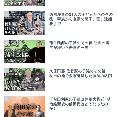
7
徳川慶喜の21人の子どもたちのその
後 華族から名家の養子、妻、逮捕
者まで！
8
蒲生氏郷の子孫のその後 短命の当
主が続いた悲運の一族
9
久保田藩 佐竹家の子孫のその後
秋田の地で孤軍奮闘した源氏の名門
10
【前田利家の子孫は陸軍大将?】明
治維新後の前田氏はどうなったの
か?