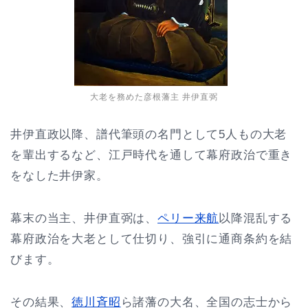
大老を務めた彦根藩主 井伊直弼
井伊直政以降、譜代筆頭の名門として5人もの大老
を輩出するなど、江戸時代を通して幕府政治で重き
をなした井伊家。
幕末の当主、井伊直弼は、
ペリー来航
以降混乱する
幕府政治を大老として仕切り、強引に通商条約を結
びます。
その結果、
徳川斉昭
ら諸藩の大名、全国の志士から