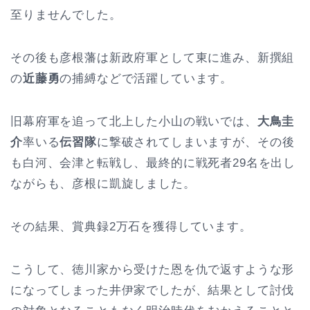
至りませんでした。
その後も彦根藩は新政府軍として東に進み、新撰組
の
近藤勇
の捕縛などで活躍しています。
旧幕府軍を追って北上した小山の戦いでは、
大鳥圭
介
率いる
伝習隊
に撃破されてしまいますが、その後
も白河、会津と転戦し、最終的に戦死者29名を出し
ながらも、彦根に凱旋しました。
その結果、賞典録2万石を獲得しています。
こうして、徳川家から受けた恩を仇で返すような形
になってしまった井伊家でしたが、結果として討伐