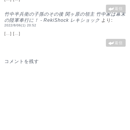
返信
竹中半兵衛の子孫のその後 関ヶ原の領主 竹中家は幕末
の陸軍奉行に！ - RekiShock レキショック
より:
2022/8/06(1) 20:52
[…] […]
返信
コメントを残す