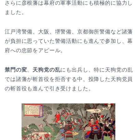
さらに彦根藩は幕府の軍事活動にも積極的に協力し
ました。
江戸湾警備、大阪、堺警備、京都御所警備など諸藩
が負担に思っていた警備活動にも進んで参加し、幕
府への忠節をアピール。
禁門の変
、
天狗党の乱
にも出兵し、特に天狗党の乱
では諸藩が斬首役を拒否する中、投降した天狗党員
の斬首役も進んで引き受けました。