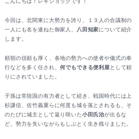
こんにちは！レキショックです！
今回は、北関東に大勢力を誇り、１３人の合議制の
一人にも名を連ねた御家人、
八田知家
について紹介
します。
頼朝の信頼も厚く、各地の勢力への使者や儀式の奉
行などを多く任され、
何でもできる便利屋
として頼
りにされていました。
子孫は常陸国の有力者として続き、戦国時代には上
杉謙信、佐竹義重らに何度も城を落とされるも、そ
のたびに城主として返り咲いた
小田氏治
が出るな
ど、勢力を失いながらもしぶとく生き残りました。