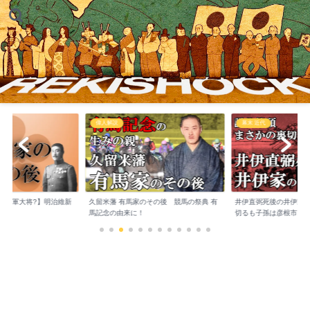
幕末 近代
偉人解説
のその後 競馬の祭典 有
井伊直弼死後の井伊家のその後 徳川を裏
今川氏の子孫の現在は?
切るも子孫は彦根市...
務めるも明治維新...