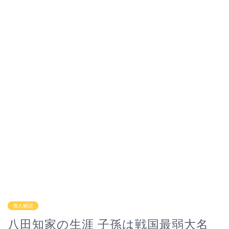
偉人解説
八田知家の生涯 子孫は戦国最弱大名