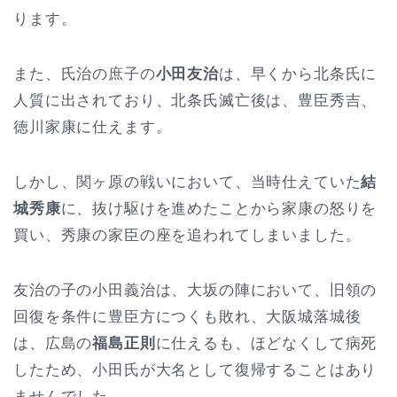
ります。
また、氏治の庶子の
小田友治
は、早くから北条氏に
人質に出されており、北条氏滅亡後は、豊臣秀吉、
徳川家康に仕えます。
しかし、関ヶ原の戦いにおいて、当時仕えていた
結
城秀康
に、抜け駆けを進めたことから家康の怒りを
買い、秀康の家臣の座を追われてしまいました。
友治の子の小田義治は、大坂の陣において、旧領の
回復を条件に豊臣方につくも敗れ、大阪城落城後
は、広島の
福島正則
に仕えるも、ほどなくして病死
したため、小田氏が大名として復帰することはあり
ませんでした。