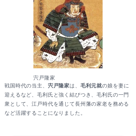
宍戸隆家
戦国時代の当主、
宍戸隆家
は、
毛利元就
の娘を妻に
迎えるなど、毛利氏と強く結びつき、毛利氏の一門
衆として、江戸時代を通じて長州藩の家老を務める
など活躍することになりました。