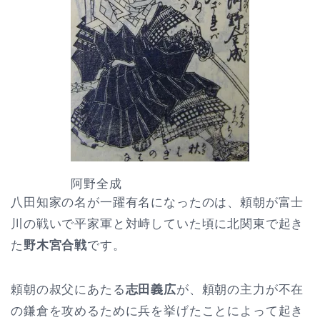
阿野全成
八田知家の名が一躍有名になったのは、頼朝が富士
川の戦いで平家軍と対峙していた頃に北関東で起き
た
野木宮合戦
です。
頼朝の叔父にあたる
志田義広
が、頼朝の主力が不在
の鎌倉を攻めるために兵を挙げたことによって起き