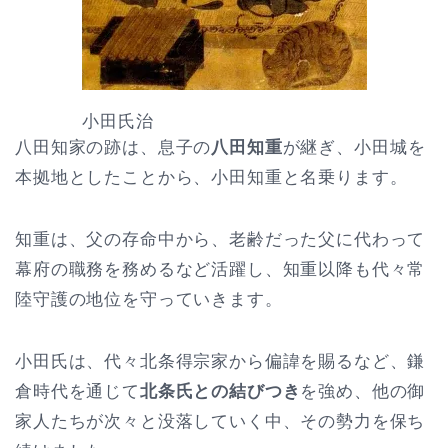
小田氏治
八田知家の跡は、息子の
八田知重
が継ぎ、小田城を
本拠地としたことから、小田知重と名乗ります。
知重は、父の存命中から、老齢だった父に代わって
幕府の職務を務めるなど活躍し、知重以降も代々常
陸守護の地位を守っていきます。
小田氏は、代々北条得宗家から偏諱を賜るなど、鎌
倉時代を通じて
北条氏との結びつき
を強め、他の御
家人たちが次々と没落していく中、その勢力を保ち