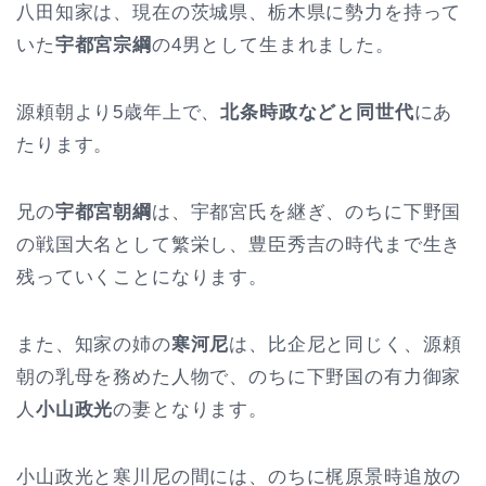
八田知家は、現在の茨城県、栃木県に勢力を持って
いた
宇都宮宗綱
の4男として生まれました。
源頼朝より5歳年上で、
北条時政などと同世代
にあ
たります。
兄の
宇都宮朝綱
は、宇都宮氏を継ぎ、のちに下野国
の戦国大名として繁栄し、豊臣秀吉の時代まで生き
残っていくことになります。
また、知家の姉の
寒河尼
は、比企尼と同じく、源頼
朝の乳母を務めた人物で、のちに下野国の有力御家
人
小山政光
の妻となります。
小山政光と寒川尼の間には、のちに梶原景時追放の