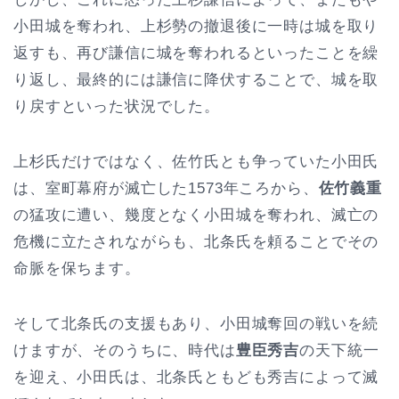
小田城を奪われ、上杉勢の撤退後に一時は城を取り
返すも、再び謙信に城を奪われるといったことを繰
り返し、最終的には謙信に降伏することで、城を取
り戻すといった状況でした。
上杉氏だけではなく、佐竹氏とも争っていた小田氏
は、室町幕府が滅亡した1573年ころから、
佐竹義重
の猛攻に遭い、幾度となく小田城を奪われ、滅亡の
危機に立たされながらも、北条氏を頼ることでその
命脈を保ちます。
そして北条氏の支援もあり、小田城奪回の戦いを続
けますが、そのうちに、時代は
豊臣秀吉
の天下統一
を迎え、小田氏は、北条氏ともども秀吉によって滅