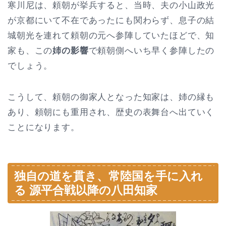
寒川尼は、頼朝が挙兵すると、当時、夫の小山政光
が京都にいて不在であったにも関わらず、息子の結
城朝光を連れて頼朝の元へ参陣していたほどで、知
家も、この
姉の影響
で頼朝側へいち早く参陣したの
でしょう。
こうして、頼朝の御家人となった知家は、姉の縁も
あり、頼朝にも重用され、歴史の表舞台へ出ていく
ことになります。
独自の道を貫き、常陸国を手に入れ
る 源平合戦以降の八田知家