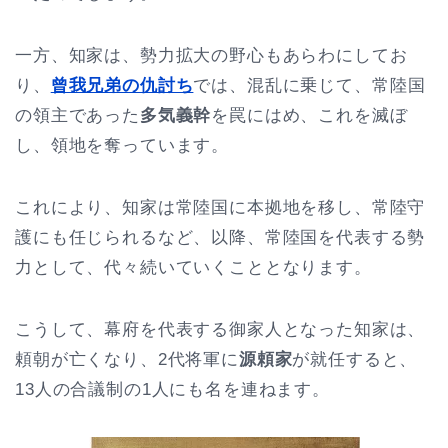
一方、知家は、勢力拡大の野心もあらわにしてお
り、
曾我兄弟の仇討ち
では、混乱に乗じて、常陸国
の領主であった
多気義幹
を罠にはめ、これを滅ぼ
し、領地を奪っています。
これにより、知家は常陸国に本拠地を移し、常陸守
護にも任じられるなど、以降、常陸国を代表する勢
力として、代々続いていくこととなります。
こうして、幕府を代表する御家人となった知家は、
頼朝が亡くなり、2代将軍に
源頼家
が就任すると、
13人の合議制の1人にも名を連ねます。