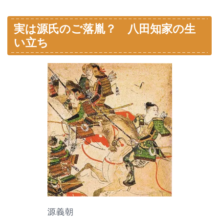
実は源氏のご落胤？ 八田知家の生
い立ち
源義朝