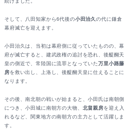
続けました。
そして、八田知家から6代後の
小田治久
の代に鎌倉
幕府滅亡を迎えます。
小田治久は、当初は幕府側に従っていたものの、幕
府が滅亡すると、建武政権の追討を恐れ、後醍醐天
皇の側近で、常陸国に流罪となっていた
万里小路藤
房
を救い出し、上洛し、後醍醐天皇に仕えることに
なります。
その後、南北朝の戦いが始まると、小田氏は南朝側
につき、小田城に南朝方の大物、
北畠親房
を迎え入
れるなど、関東地方の南朝方の主力として活躍しま
す。