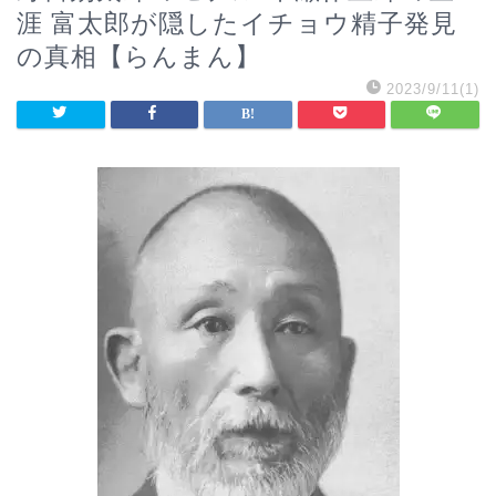
涯 富太郎が隠したイチョウ精子発見
の真相【らんまん】
2023/9/11(1)