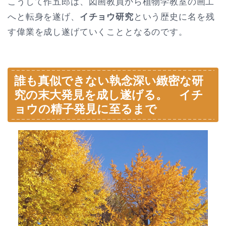
こうして作五郎は、図画教員から植物学教室の画工
へと転身を遂げ、
イチョウ研究
という歴史に名を残
す偉業を成し遂げていくこととなるのです。
誰も真似できない執念深い緻密な研
究の末大発見を成し遂げる。 イチ
ョウの精子発見に至るまで