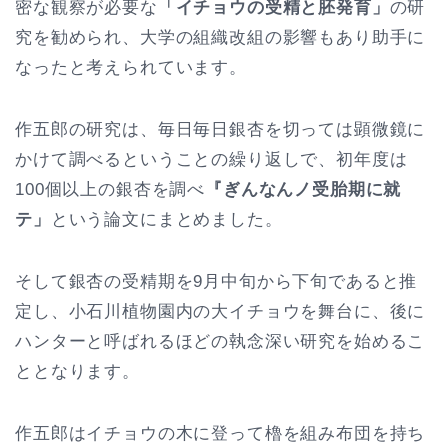
密な観察が必要な
「イチョウの受精と胚発育」
の研
究を勧められ、大学の組織改組の影響もあり助手に
なったと考えられています。
作五郎の研究は、毎日毎日銀杏を切っては顕微鏡に
かけて調べるということの繰り返しで、初年度は
100個以上の銀杏を調べ
『ぎんなんノ受胎期に就
テ」
という論文にまとめました。
そして銀杏の受精期を9月中旬から下旬であると推
定し、小石川植物園内の大イチョウを舞台に、後に
ハンターと呼ばれるほどの執念深い研究を始めるこ
ととなります。
作五郎はイチョウの木に登って櫓を組み布団を持ち