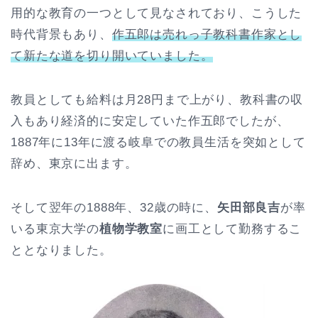
用的な教育の一つとして見なされており、こうした
時代背景もあり、
作五郎は売れっ子教科書作家とし
て新たな道を切り開いていました。
教員としても給料は月28円まで上がり、教科書の収
入もあり経済的に安定していた作五郎でしたが、
1887年に13年に渡る岐阜での教員生活を突如として
辞め、東京に出ます。
そして翌年の1888年、32歳の時に、
矢田部良吉
が率
いる東京大学の
植物学教室
に画工として勤務するこ
ととなりました。