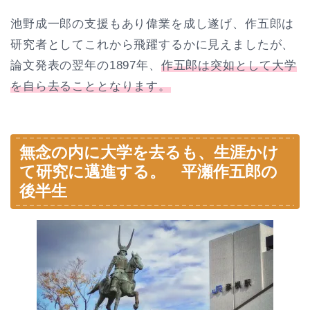
池野成一郎の支援もあり偉業を成し遂げ、作五郎は
研究者としてこれから飛躍するかに見えましたが、
論文発表の翌年の1897年、
作五郎は突如として大学
を自ら去ることとなります。
無念の内に大学を去るも、生涯かけ
て研究に邁進する。 平瀬作五郎の
後半生