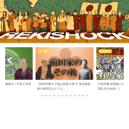
説
偉人解説
幕末 近代
家の子孫は陸軍大将?】明治維新
久留米藩 有馬家のその後 競馬の祭典 有
井伊直弼死後
氏はどうな...
馬記念の由来に！
切るも子孫は彦根