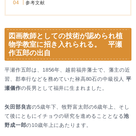
参考文献
図画教師としての技術が認められ植
物学教室に招き入れられる。 平瀬
作五郎の出自
平瀬作五郎は、1856年、越前福井藩士で、藩主の近
習、郡奉行などを務めていた禄高80石の中級役人
平
瀬儀作
の長男として福井に生まれました。
矢田部良吉
の5歳年下、牧野富太郎の6歳年上、そし
て後にともにイチョウの研究を進めることとなる
池
野成一郎
の10歳年上にあたります。