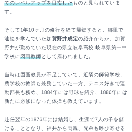
てのレベルアップを目指した
ものと見られていま
す。
そして1年10ヶ月の修行を経て帰郷すると、郷里で
油絵を学んでいた
加賀野井成定
の紹介からか、加賀
野井が勤めていた現在の県立岐阜高校 岐阜県第一中
学校に
図画教師
として雇われました。
当時は図画教員が不足していて、近隣の師範学校、
農学校の教師も兼務していた一方、テニス好きで運
動部長も務め、1884年には野球を紹介、1886年には
新たに必修になった体操も教えています。
赴任翌年の1876年には結婚し、生涯で7人の子を儲
けることとなり、福井から両親、兄弟も呼び寄せる