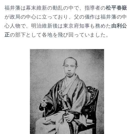
福井藩は幕末維新の動乱の中で、指導者の
松平春嶽
が政局の中心に立っており、父の儀作は福井藩の中
心人物で、明治維新後は東京府知事も務めた
由利公
正
の部下として各地を飛び回っていました。