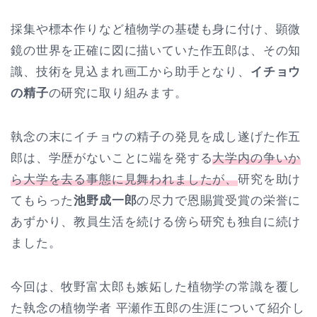
採集や標本作りなど植物学の基礎も身に付け、顕微
鏡の世界を正確に図に描いていた作五郎は、その知
識、技術を見込まれ画工から助手となり、
イチョウ
の精子
の研究に取り組みます。
執念の末にイチョウの精子の発見を成し遂げた作五
郎は、学歴がないことに端を発する
大学内の争いか
ら大学を去る事態に見舞われましたが、
研究を助け
てもらった
池野成一郎
の尽力で恩賜賞受賞の栄誉に
あずかり、教員生活を続ける傍ら研究も独自に続け
ました。
今回は、牧野富太郎も嫉妬した植物学の常識を覆し
た執念の植物学者 平瀬作五郎の生涯について紹介し