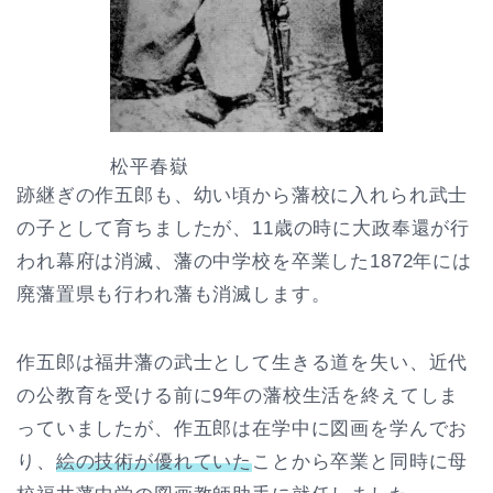
松平春嶽
跡継ぎの作五郎も、幼い頃から藩校に入れられ武士
の子として育ちましたが、11歳の時に大政奉還が行
われ幕府は消滅、藩の中学校を卒業した1872年には
廃藩置県も行われ藩も消滅します。
作五郎は福井藩の武士として生きる道を失い、近代
の公教育を受ける前に9年の藩校生活を終えてしま
っていましたが、作五郎は在学中に図画を学んでお
り、
絵の技術が優れていた
ことから卒業と同時に母