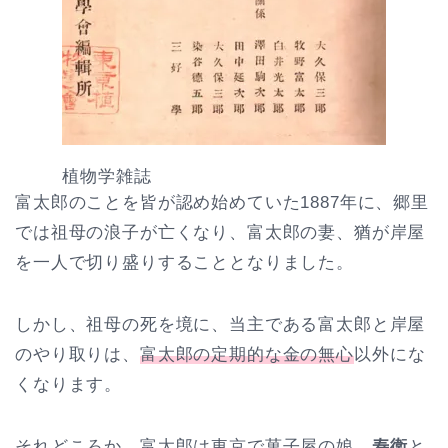
植物学雑誌
富太郎のことを皆が認め始めていた1887年に、郷里
では祖母の浪子が亡くなり、富太郎の妻、猶が岸屋
を一人で切り盛りすることとなりました。
しかし、祖母の死を境に、当主である富太郎と岸屋
のやり取りは、
富太郎の定期的な金の無心
以外にな
くなります。
それどころか、富太郎は東京で菓子屋の娘、
寿衛
と