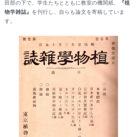
田部の下で、学生たちとともに教室の機関紙、
『植
物学雑誌』
を刊行し、自らも論文を寄稿していま
す。