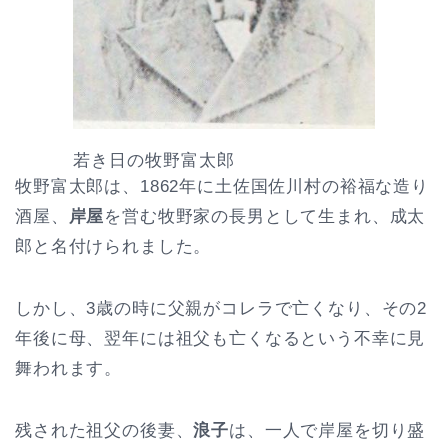
若き日の牧野富太郎
牧野富太郎は、1862年に土佐国佐川村の裕福な造り
酒屋、
岸屋
を営む牧野家の長男として生まれ、成太
郎と名付けられました。
しかし、3歳の時に父親がコレラで亡くなり、その2
年後に母、翌年には祖父も亡くなるという不幸に見
舞われます。
残された祖父の後妻、
浪子
は、一人で岸屋を切り盛