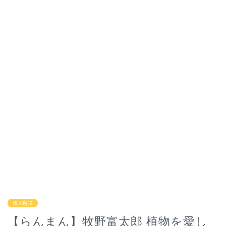
偉人解説
【らんまん】牧野富太郎 植物を愛し