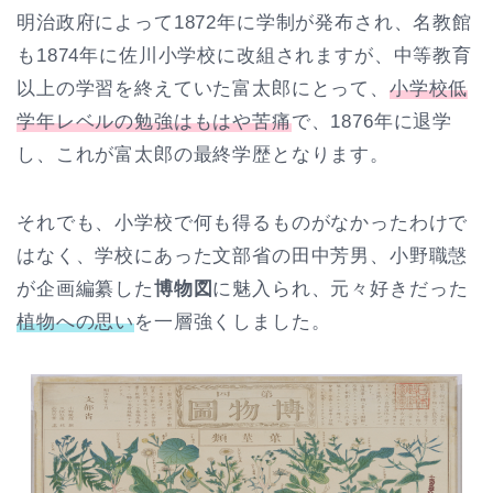
明治政府によって1872年に学制が発布され、名教館
も1874年に佐川小学校に改組されますが、中等教育
以上の学習を終えていた富太郎にとって、
小学校低
学年レベルの勉強はもはや苦痛
で、1876年に退学
し、これが富太郎の最終学歴となります。
それでも、小学校で何も得るものがなかったわけで
はなく、学校にあった文部省の田中芳男、小野職愨
が企画編纂した
博物図
に魅入られ、元々好きだった
植物への思い
を一層強くしました。