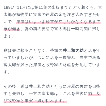
1891年11月には第11集の出版までたどり着くも、富
太郎が植物学に実家の岸屋の金を注ぎ込みすぎたせ
いで、
岸屋はいよいよ経営が立ち行かなくなるまで
家が傾き
、妻の猶の要請で富太郎は一時高知に帰り
ます。
猶は夫に頼ることなく、番頭の
井上和之助
と店を守
っていましたが、ついに店を一度畳み、当主である
富太郎が残った岸屋と牧野家の財産を分配していま
す。
その後、猶は井上和之助とともに岸屋の再建を目指
すも失敗し、一方の富太郎は、これを最後に
猶、及
び牧野家と事実上縁が切れます。