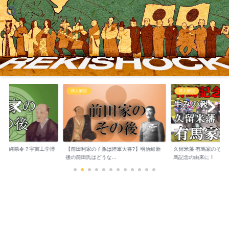
偉人解説
幕末 近代
は陸軍大将?】明治維新
久留米藩 有馬家のその後 競馬の祭典 有
井伊直弼死後の井伊家
..
馬記念の由来に！
切るも子孫は彦根市...