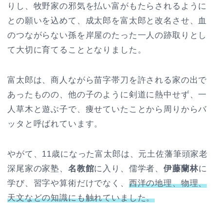
りし、牧野家の邪気を払い富がもたらされるように
との願いを込めて、成太郎を富太郎と改名させ、血
のつながらない孫を岸屋のたった一人の跡取りとし
て大切に育てることとなりました。
富太郎は、商人ながら苗字帯刀を許される家の出で
あったものの、他の子のように剣道に熱中せず、一
人草木と遊ぶ子で、痩せていたことから周りからバ
ッタと呼ばれています。
やがて、11歳になった富太郎は、元土佐藩筆頭家老
深尾家の家塾、
名教館
に入り、儒学者、
伊藤蘭林
に
学び、習字や算術だけでなく、
西洋の地理、物理、
天文などの知識にも触れていました。