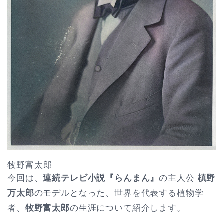
牧野富太郎
今回は、
連続テレビ小説『らんまん』
の主人公
槙野
万太郎
のモデルとなった、世界を代表する植物学
者、
牧野富太郎
の生涯について紹介します。