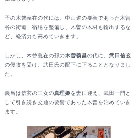
子の木曾義在の代には、中山道の要衝であった木曽
谷の街道、宿場を整備し、木曽の木材も輸出するな
ど、経済力も高めていきます。
しかし、木曾義在の孫の
木曽義昌
の代に、
武田信玄
の侵攻を受け、武田氏の配下に下ることとなりまし
た。
義昌は信玄の三女の
真理姫
を妻に迎え、武田一門と
して引き続き交通の要衝であった木曽を治めていき
ます。