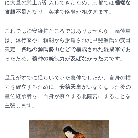
に大量の武士が乱入してきたため、京都では
極端な
食糧不足
となり、各地で略奪が相次ぎます。
これでは治安維持どころではありませんが、義仲軍
は、源行家や、頼朝から派遣された甲斐源氏の安田
義定、
各地の源氏勢力などで構成された混成軍
であ
ったため、
義仲の統制力が及ばなかった
のです。
足元がすでに揺らいでいた義仲でしたが、自身の権
力を確立するために、
安徳天皇
がいなくなった後の
皇位継承者を、自身が擁立する北陸宮にすることを
主張します。