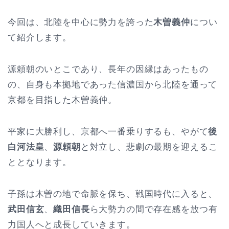
今回は、北陸を中心に勢力を誇った
木曽義仲
につい
て紹介します。
源頼朝のいとこであり、長年の因縁はあったもの
の、自身も本拠地であった信濃国から北陸を通って
京都を目指した木曽義仲。
平家に大勝利し、京都へ一番乗りするも、やがて
後
白河法皇
、
源頼朝
と対立し、悲劇の最期を迎えるこ
ととなります。
子孫は木曽の地で命脈を保ち、戦国時代に入ると、
武田信玄
、
織田信長
ら大勢力の間で存在感を放つ有
力国人へと成長していきます。