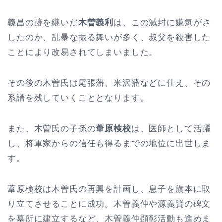
義昌の跡を継いだ
木曽義利
は、この減封に嫌気がさ
したのか、乱暴な振る舞いが多く、叔父を殺害した
ことにより改易されてしまいました。
その後の木曽氏は尾張藩、米沢藩などに仕え、その
系譜を残していくこととなります。
また、木曽氏の子孫の
葦原検校
は、医師として活躍
し、将軍家からの信任も得るまでの地位に出世しま
す。
葦原検校は木曽氏の再興を計画し、息子を旗本に取
り立てさせることに成功。木曽義仲や源義賢の碑文
を墓所に建立するなど、木曽義仲顕彰活動も進めま