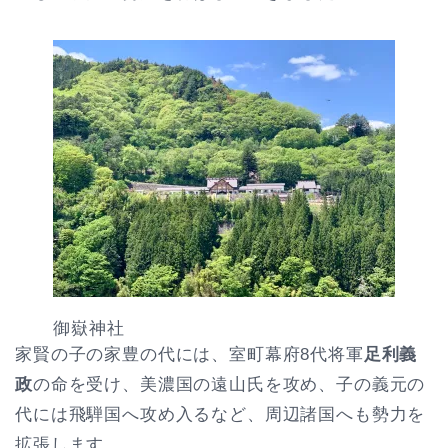
御嶽神社
家賢の子の家豊の代には、室町幕府8代将軍
足利義
政
の命を受け、美濃国の遠山氏を攻め、子の義元の
代には飛騨国へ攻め入るなど、周辺諸国へも勢力を
拡張します。