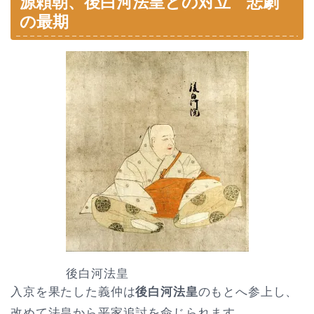
源頼朝、後白河法皇との対立 悲劇
の最期
後白河法皇
入京を果たした義仲は
後白河法皇
のもとへ参上し、
改めて法皇から平家追討を命じられます。