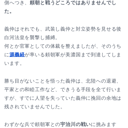
側へつき、
頼朝と戦うどころではありませんでし
た。
義仲はそれでも、武装し義仲と対立姿勢を見せる後
白河法皇を襲撃し捕縛。
何とか官軍としての体裁を整えましたが、そのうち
に
源義経
が率いる頼朝軍が美濃国まで到達してしま
います。
勝ち目がないことを悟った義仲は、北陸への退避、
平家との和睦工作など、できうる手段を全て行いま
すが、すでに人望を失っていた義仲に挽回の余地は
残されていませんでした。
わずかな兵で頼朝軍との
宇治川の戦い
に挑みます