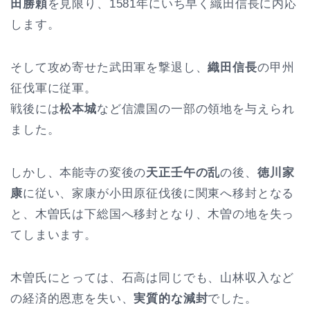
田勝頼
を見限り、1581年にいち早く織田信長に内応
します。
そして攻め寄せた武田軍を撃退し、
織田信長
の甲州
征伐軍に従軍。
戦後には
松本城
など信濃国の一部の領地を与えられ
ました。
しかし、本能寺の変後の
天正壬午の乱
の後、
徳川家
康
に従い、家康が小田原征伐後に関東へ移封となる
と、木曽氏は下総国へ移封となり、木曽の地を失っ
てしまいます。
木曽氏にとっては、石高は同じでも、山林収入など
の経済的恩恵を失い、
実質的な減封
でした。