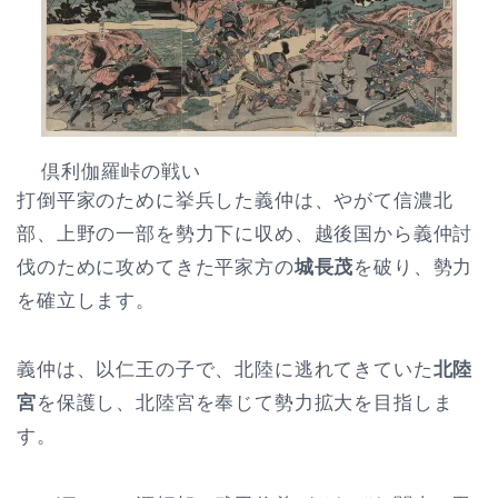
倶利伽羅峠の戦い
打倒平家のために挙兵した義仲は、やがて信濃北
部、上野の一部を勢力下に収め、越後国から義仲討
伐のために攻めてきた平家方の
城長茂
を破り、勢力
を確立します。
義仲は、以仁王の子で、北陸に逃れてきていた
北陸
宮
を保護し、北陸宮を奉じて勢力拡大を目指しま
す。