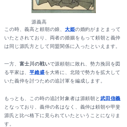
源義高
この時、義高と頼朝の娘、
大姫
の婚約がまとまって
いたとされており、両者の婚姻をもって頼朝と義仲
は同じ源氏方として同盟関係に入ったといえます。
一方、
富士川の戦い
で源頼朝に敗れ、勢力挽回を図
る平家は、
平維盛
を大将に、北陸で勢力を拡大して
いた義仲を討つための追討軍を編成します。
もっとも、この時の追討対象者は源頼朝と
武田信義
となっており、義仲の名はなく、義仲は頼朝や甲斐
源氏と比べ格下に見られていたということになりま
す。