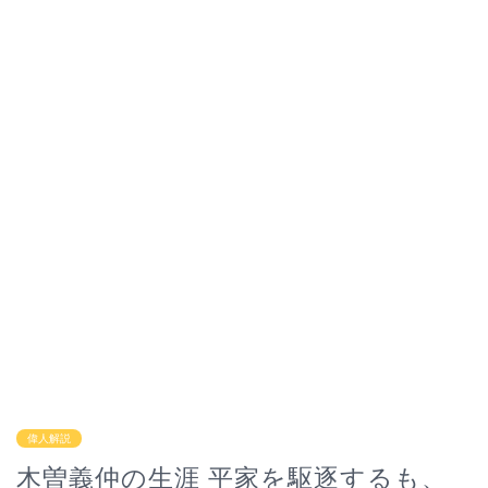
偉人解説
木曽義仲の生涯 平家を駆逐するも、