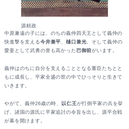
源頼政
中原兼遠の子には、のちの義仲四天王として義仲の
快進撃を支える
今井兼平
、
樋口兼光
、そして義仲の
愛妾として武勇の誉も高かった
巴御前
がいます。
義仲はのちに自分を支えることとなる重臣たちとと
もに成長し、平家全盛の世の中でひっそりと生きて
いきます。
やがて、義仲26歳の時、
以仁王
が打倒平家の兵を挙
げ、諸国の源氏に平家追討の令旨を出し、源平合戦
が幕を開けます。