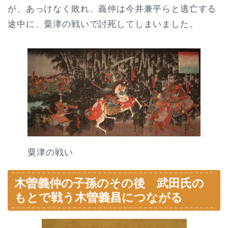
が、あっけなく敗れ、義仲は今井兼平らと逃亡する
途中に、粟津の戦いで討死してしまいました。
粟津の戦い
木曽義仲の子孫のその後 武田氏の
もとで戦う木曽義昌につながる