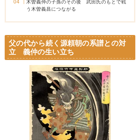
木曽義仲の子孫のその後 武田氏のもとで戦
う木曽義昌につながる
父の代から続く源頼朝の系譜との対
立 義仲の生い立ち