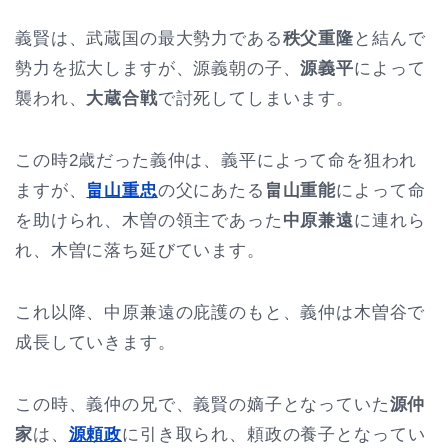
義賢は、武蔵国の最大勢力である
秩父重隆
と結んで
勢力を拡大しますが、源義朝の子、
源義平
によって
襲われ、
大蔵合戦
で討死してしまいます。
この時2歳だった義仲は、義平によって命を狙われ
ますが、
畠山重忠
の父にあたる
畠山重能
によって命
を助けられ、木曽の領主であった
中原兼遠
に連れら
れ、木曽に落ち延びています。
これ以降、中原兼遠の庇護のもと、義仲は木曽谷で
成長していきます。
この時、義仲の兄で、義賢の嫡子となっていた
源仲
家
は、
源頼政
に引き取られ、頼政の養子となってい