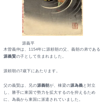
源義平
木曽義仲は、1154年に源頼朝の父、義朝の弟である
源義賢
の子として生まれました。
源頼朝の7歳下にあたります。
父の義賢は、兄の
源義朝
が、棟梁の
源為義
と対立
し、勝手に東国で勢力を拡大するのを抑えるため
に、為義から東国に派遣されていました。