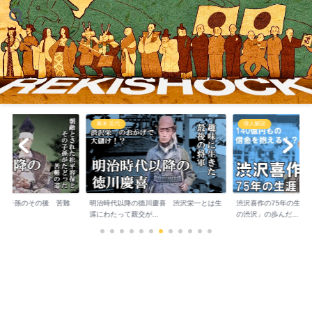
幕末 近代
偉人解説
保の子孫のその後 苦難
明治時代以降の徳川慶喜 渋沢栄一とは生
渋沢喜作の75年の生涯
..
涯にわたって親交が...
の渋沢」の歩んだ...