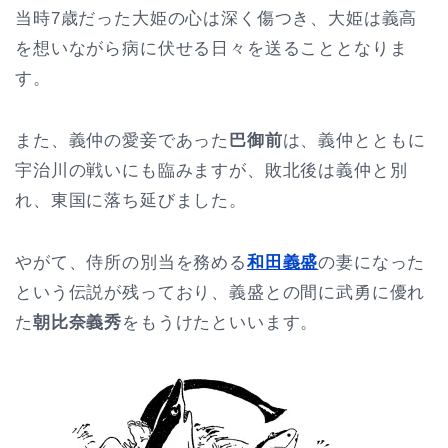
当時7歳だった大姫の心は深く傷つき、大姫は義高
を想いながら病に伏せる日々を送ることとなりま
す。
また、義仲の愛妾であった
巴御前
は、義仲とともに
宇治川の戦いにも臨みますが、敗北後は義仲と別
れ、東国に落ち延びました。
やがて、侍所の別当を務める
和田義盛
の妻になった
という伝説が残っており、義盛との間に武勇に優れ
た
朝比奈義秀
をもうけたといいます。